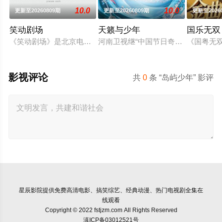
10.0
10.0
更新至20260809期
更新至20260809期
更新至2026
笑动剧场
天籁与少年
国乐无双
《笑动剧场》是北京电视台文艺节目中心唯一一档日播的“语言类”栏
河南卫视继“中国节日奇妙游系列”I
《国粤无
影视评论
共
0
条 “岛屿少年” 影评
星辰影院
提供免费高清电影、搞笑综艺、经典动漫、热门电视剧全集在
线观看
Copyright © 2022 fstjzm.com All Rights Reserved
滇ICP备03012521号