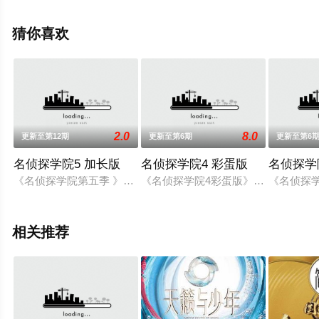
艺，手机免费观看高清未删减完整版综艺节目就上星辰影
视，更多相关信息可移步至豆瓣综艺、电视猫或剧情网等
猜你喜欢
平台了解。
2.0
8.0
更新至第12期
更新至第6期
更新至第6
名侦探学院5 加长版
名侦探学院4 彩蛋版
名侦探学
《名侦探学院第五季 》衍生节目，《名侦探学院第五季 加长版
《名侦探学院4彩蛋版》是《明星大
《名侦探
相关推荐