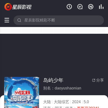






岛屿少年
分享

别名：daoyushaonian
大陆
大陆综艺
2024
5.0