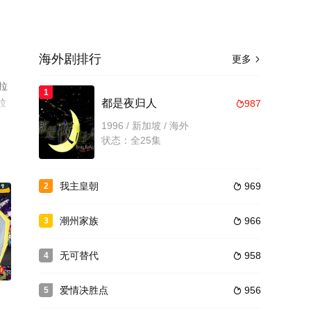
海外剧排行
更多

拉
1
拉
都是夜归人
987

高
1996 / 新加坡 / 海外
状态：全25集
我主皇朝
969
2

潮州家族
966
3

无可替代
958
4

0
爱情决胜点
956
5
