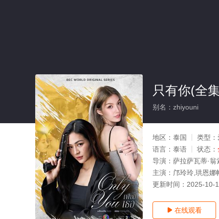
只有你(全集
别名：zhiyouni
地区：
泰国
类型：
语言：
泰语
状态：
导演：
萨拉萨瓦蒂·翁
主演：
邝玲玲,珙恩娜
更新时间：
2025-10-
在线观看
