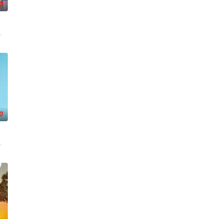
0
自Brave2Y（หน่วยกลว้าว
n被迫逃入丛林，加入地下游击队。在那个与世隔绝、充满危险的森林深处，他遇见
卡薇萨拉·辛普洛
0
来，Khae-arun堪称完美：家世显赫、学历耀眼、事业有成，还有深爱她的丈夫
那·萨克那空,克里塔农·安查纳南,哈里·奇瓦嘎隆,瓦奇拉维·让维瓦,阿玛霖·妮缇布恩,恰