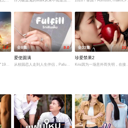
高中就和她约会过。他们彼此相爱，并计划结婚。但也许是因为龙的命运，他在一
花艺师决定找出凶手，揭开上流社会的黑暗秘密——同时保守自己的秘密
作为吸血鬼的Mark从来不知道活着意义是什么，直到遇见了Tong，
2026 / 泰国 / Aomstin,Thakrit,Pa
1.0
全8集
9.0
全33集
10.
爱使圆满
珍爱禁果2
913年两个相爱的女人，却注定不能在一起。然后他们在2021年的另一个生活中再次
从校园恋人走到人生伴侣，Pafun和Aion共同筑就了充满爱意与奉
Kris因为一场意外而失明，在接
。而夺走这一宝座的是艺龄只有3年的超级新人演员…！他敌视因天生灿烂笑容而被