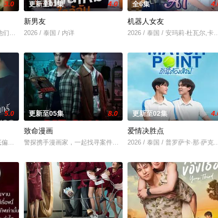
3.0
更新至01集
4.0
全6集
4.
新男友
机器人女友
竟屡次击败他。一场原本只为猎杀对手的追逐，却意外演变成一段情缘的发现。~~ 改编
们选择了彼此。 1976年10月6日清晨，泰国爆发血腥镇压，大学生Ravi
2026 / 泰国 / 内详
2026 / 泰国 / 安玛莉·杜瓦尔,
5.0
更新至05集
8.0
更新至02集
4.
致命漫画
爱情决胜点
彻底偏离了轨道，她采访的对象是泰国著名房地产集团继承人Khae-arun。表面看
警探携手漫画家，一起找寻案件真相，冲破新闻的步步紧逼。
2026 / 泰国 / 普罗萨卡·