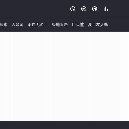




搜索
入殓师
浴血无名川
极地追击
巨齿鲨
夏目友人帐