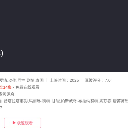
)
爱情,动作,同性,剧情,泰国
上映时间：
2025
豆瓣评分：
7.0
全14集
- 免费在线观看
索姆佩奇
帕·瑟塔拉塔那彭,玛丽琳·凯特·甘能,帕斯威奇·布拉纳努特,妮莎春·唐苏努
17
极速观看
