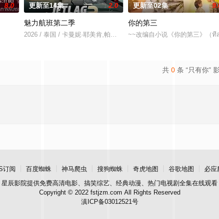
8.0
更新至14集
2.0
更新至02集
9.
魅力航班第二季
你的第三
2026 / 泰国 / 卡曼妮·耶美肯,帕克普泓·隆牧塞侗,温查帕·苏梅提固,苏卡达·顾珑希,Nasir
~~改编自小说《你的第三》（ที่สา
共
0
条 “只有你” 
S订阅
百度蜘蛛
神马爬虫
搜狗蜘蛛
奇虎地图
谷歌地图
必应
星辰影院
提供免费高清电影、搞笑综艺、经典动漫、热门电视剧全集在线观看
Copyright © 2022 fstjzm.com All Rights Reserved
滇ICP备03012521号