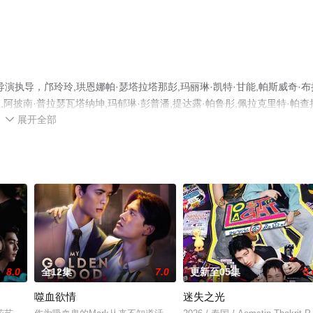
执导，邝玲玲,珙恩娜帕·瑟塔拉塔那彭,玛丽琳·凯特·甘能,帕斯威奇·布
,阿披南·普拉瑟瓦塔纳坤,玛郁琳·彭普潘,提达露·帕鲁彤,佩拉克里特·帕查
展开全部
演员精彩演绎的泰国电视剧，大结局剧情已揭晓（全14集），手机免费观看

移步至豆瓣电视剧、电视猫或剧情网等平台了解。
8.0
全12集
7.0
更新至05集
5.
噬血欲情
迷失之光