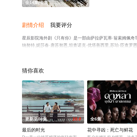
全14集/全集
剧情介绍
我要评分
星辰影院海外剧《只有你》是一部由萨拉萨瓦蒂·翁索姆佩奇导演
纳努特,妮莎春·唐苏努恩,坦查诺克·优塔善西里,苏珀·臣查罗恩
布纳亚基特,肯帕莎·斯莉苏卡化,克里特坎·普拉西特潘尼等
清未删减完整版电视剧全集就上星辰影视，更多相关信息可
猜你喜欢
更新至08集
10.0
全6集
最后的时光
花中寻凶：死亡与鲜花