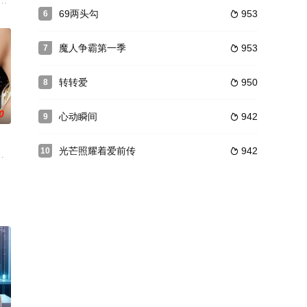
场车祸中永远失去了她。柳责怪自己。他退缩了，开始酗酒。随
爱上他的同时却也渴望他体内的黄金之血。Tong体内黄金之血对Mark极有帮
tthanaworakit
69两头勾
953
6

魔人争霸第一季
953
7

转转爱
950
8

0
心动瞬间
942
9

光芒照耀着爱前传
942
10

相遇，但事情仍然不容易。佛历2456年，由于Atitthan公主和Katsak
献的生活——他们梦想拥有一个家庭，却似乎总是遥不可及。当Pafun对成为母
受了眼角膜移植手术恢复视力后，她总是频繁的梦见一个陌生的女孩。偶然间，kris
称为“天使”的新人演员，但却被抓住“把柄”而立场逆转