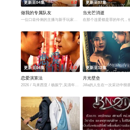
更新至04集
6.0
更新至07集
做我的专属队友
当光芒消逝
一位口齿伶俐的主播与新手玩家！顶级主播Thi追捕神秘玩家Zo，后者
在那个连爱都是罪的年代，他
更新至04集
5.0
更新至12集
恋爱演算法
月光壁垒
2026 / 马来西亚 / 杨振宁,吴清年,美好,林绿,舒森
Jilla的人生在一次采访中