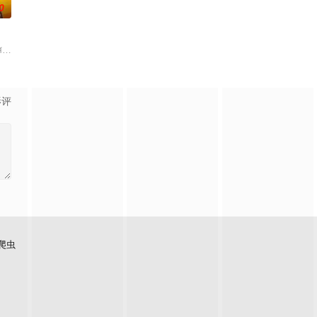
0
i,Tantharat,Ninew,Phetdankaeo,Erk,Chrrissa,Chotijiras
มของเธอ）
影评
爬虫