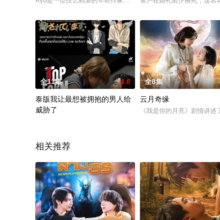
Ryu是一位技艺精湛的年轻作家，他有一个女朋友Pin，他从
客户在婚礼前夕横死，这名
全11集
4.0
全8集
泰版我让最想被拥抱的男人给
云月奇缘
威胁了
《我是你的月亮》剧情讲述了1
讲述了连续5年位居“最想被拥抱的男人第1位”的他终于跌落榜首
相关推荐