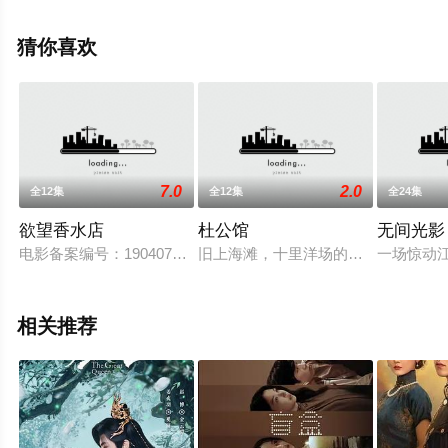
瑾,闾汉彪等演员精彩演绎的大陆电视剧，手机免费观看高
清未删减完整版电视剧全集就上星辰影视，更多相关信息
猜你喜欢
可移步至豆瓣电视剧、电视猫或剧情网等平台了解。
7.0
2.0
全12集
全12集
全24集
欲望香水店
杜公馆
无间光影
电影备案编号：1904073130701002\r\n《欲望香水店
旧上海滩，十里洋场的繁华掩盖不了背
一场惊动
相关推荐