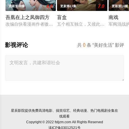
4.0
7.0
更新第08集
更新第13集
更新第14集
吾凰在上之凤御四方
盲盒
南戏
改编自快看漫画作者嗷小泽的独家连载漫画《吾凰在上》。现代
五个相互独立，又彼此呼应的故事——
军阀混战
影视评论
共
0
条 “美好生活” 影评
星辰影院
提供免费高清电影、搞笑综艺、经典动漫、热门电视剧全集在
线观看
Copyright © 2022 fstjzm.com All Rights Reserved
滇ICP备03012521号