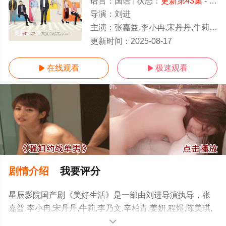
语言：
国语
状态：
更新第43集
- 免费在线观看
导演：
刘进
主演：
张嘉益,李小冉,宋丹丹,牛莉,李乃文,辛柏青,姜妍,程煜,陈美琪,岳以恩,梁天,买红妹,李
更新第43集
更新时间：
2025-08-17
在线观看
极速观看


剧情介绍
我要评分
星辰影院国产剧《美好生活》是一部由刘进导演执导，张
嘉益,李小冉,宋丹丹,牛莉,李乃文,辛柏青,姜妍,程煜,陈美琪,
岳以恩,梁天,买红妹,李洪涛,扈耀之,姬他,孙浩,李梦男,吴珏
