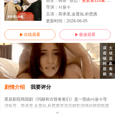
语言：
韩语
状态：
更新第120集
- 免费在线观看
导演：
서용수
主演：
荷承里,金显祐,朴恩惠
更新第120集
更新时间：
2026-06-05
在线观看
极速观看


剧情介绍
我要评分
星辰影院韩国剧《玛丽和古怪爸爸们》是一部由서용수导
演执导，荷承里,金显祐,朴恩惠等演员精彩演绎的韩国电视
剧，手机免费观看高清未删减完整版电视剧全集就上星辰
