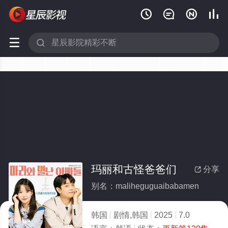






玛丽和古怪爸爸们
分享

别名：maliheguguaibabamen
韩国
剧情,韩国
2025
7.0