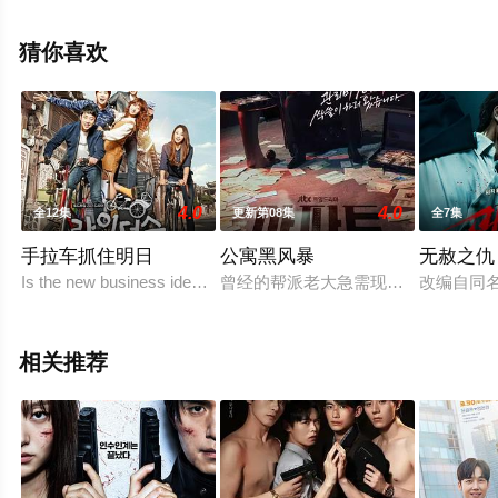
影视，更多相关信息可移步至豆瓣电视剧、电视猫或剧情
网等平台了解。
猜你喜欢
4.0
4.0
全12集
更新第08集
全7集
手拉车抓住明日
公寓黑风暴
无赦之仇
Is the new business idea crazy or is it just crazy enough to su
曾经的帮派老大急需现金，于是和有
改编自同
相关推荐