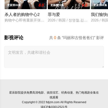
8.0
6.0
更新第06集
更新第09集
更新第91集
杀人者的购物中心2
罪与爱
我们愉快
购物中心即将重新开张！郑进湾（李栋旭 饰）和郑智安（金慧峻
2026 / 韩国 / 정명철,김성혁,金贤叙,
2026 /
影视评论
共
0
条 “玛丽和古怪爸爸们” 影评
星辰影院
提供免费高清电影、搞笑综艺、经典动漫、热门电视剧全集在
线观看
Copyright © 2022 fstjzm.com All Rights Reserved
滇ICP备03012521号