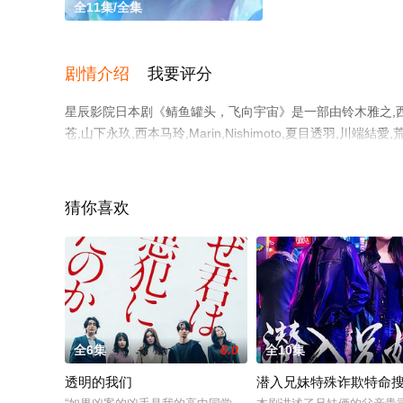
全11集/全集
剧情介绍
我要评分
星辰影院日本剧《鲭鱼罐头，飞向宇宙》是一部由铃木雅之,西
苍,山下永玖,西本马玲,Marin,Nishimoto,夏目透羽,川
孝也,成膳任,铃木浩介等演员精彩演绎的日本电视剧，大结
辰影视，更多相关信息可移步至豆瓣电视剧、电视猫或剧情
猜你喜欢
全6集
6.0
全10集
透明的我们
潜入兄妹特殊诈欺特命