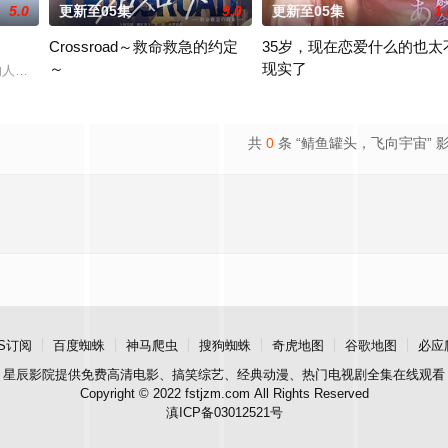
5.0
更新至05集
9.0
更新至05集
1.
Crossroad～救命救急的约定
35岁，现在恋爱什么的也太
～
现实了
工维生。某次兼职中，她结识了性格偏执、与“可爱”毫不搭边的角色设计师濑尾
作的人气漫画，系列累计发行量已达20万部。不得志的作家·吉田政宗（中泽元纪
围绕年轻急救医生、急救队员和警察的成长与正义展开。今田美樱在
到了这个年纪，已经不会向男人
共
0
条 “鲭鱼罐头，飞向宇宙” 
S订阅
百度蜘蛛
神马爬虫
搜狗蜘蛛
奇虎地图
谷歌地图
必应
星辰影院
提供免费高清电影、搞笑综艺、经典动漫、热门电视剧全集在线观看
Copyright © 2022 fstjzm.com All Rights Reserved
滇ICP备03012521号