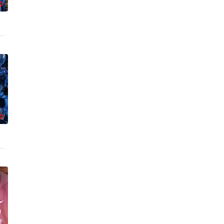
0
真实经历，描绘了她们推动护士注册制度、设立派出看护妇会协助防疫的历程。
孤傲冷峻的“独狼”刑警，与一位拥有特异功能的神秘密友展开。女主角黑井雏田
的通讯应用程序、利用AI进行的伪装操作等手段不断出现，犯罪
的两人，恋爱即将展开！！“我喜欢你。”极其平凡的高中生·间山晴（小西詠斗 
0
千晴告白后，两人约定利用暑假进行一场电影圣地巡礼。这段从高中延伸至大学
罪受害者支援室”，在这里，警察们将贴身陪伴遭遇各类案件的受害者及遗属，
。不起眼的高中生三井宏太在好友内新次郎的邀请下加入了钓鱼部。虽然听说这是