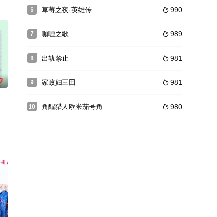
现事件的犯人可能是高中同学后，与许久未联系的伙伴们再次
骗组织“幻兽”的干部后，两人决定为父报仇。哥哥渡良濑贵一曾是警察，充满
困在道路中央。出现在一筹莫展的玲面前的，是一个骑摩托车的青年。他熟练地
了包含许多原创要素的“天狗的后裔”们一个夏天的故事。这次也会产生新的邂逅
草莓之夜·英雄传
990
6

咖喱之歌
989
7

出轨禁止
981
8

0
家政妇三田
981
9

角醒猎人欧米茄号角
980
10

的高分，展现了其经久不衰的艺术价值。
的各种信息、在幕后操纵社会的神秘情报员“信息员”木原庆次郎（桐谷 饰）
濑樱与高中生儿子透辉度过幸福的每一天，某天透辉带来的女友叶的香味，让