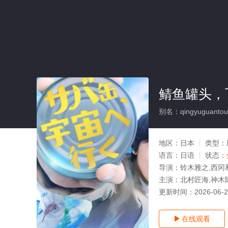
鲭鱼罐头，
别名：qingyuguantouf
地区：
日本
类型：
语言：
日语
状态：
导演：
铃木雅之,西冈
主演：
北村匠海,神木隆
更新时间：
2026-06-
在线观看
