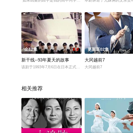
“如果凶案的凶手是我的高中同学……”2024年，涩谷，身份不
本剧讲述了兄妹俩的父亲贵
全12集
8.0
更新至02集
新干线--93年夏天的故事
大冈越前7
该剧于1993年7月6日在日本正式播出，剧情以新干线为背景展开
大冈越前7
相关推荐