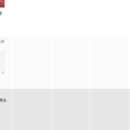
0
不
深月（佐野勇斗 饰）。原本只是意外介入，却因一次失败的帮
 饰）误以为自己与交往了10年的恋人桃香的关系即将走到被甩的“尽头”，于是在
剧中饰演在急救科工作的年轻医生春木遥，她怀揣着绝不放弃任何生命的信念，
寻求什么童话了。木元茉莉子，35岁，单身，职业是自由撰稿人。她偶然进了
影评
爬虫