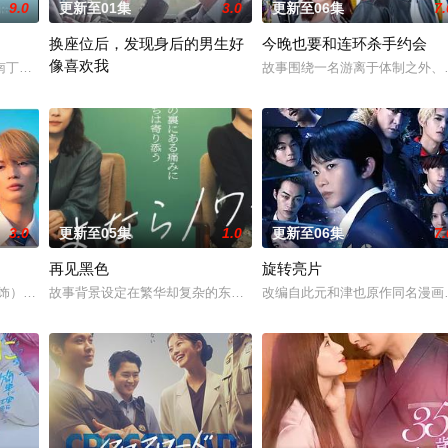
9.0
更新至01集
3.0
更新至06集
7.
换座位后，发现身后的男生好
今晚也要和连环杀手约会
像喜欢我
南丁格尔 大关和物语》为原案，取材自日本首位专业女护士大关和与铃木雅的
故事围绕一名游离于体制之外、
】面前，将出现比前作更加棘手、更加难以攻破的恶性犯罪案件。随着高度保密
“我喜欢你，从很早以前就开始了。”从换座位开始⁉︎ 性格完全相反
3.0
更新至05集
1.0
更新至06集
7.
再见黑色
旋转亮片
 饰）与校园风云人物佐伯千晴（杢代和人 饰）因共同的电影爱好而结缘。在
故事背景设定在繁华却复杂的东京池袋地区。西池袋警署新设立了“犯
改编自此元和津也原作同名漫画
叛妻子的前夫洗心革面，开始重新面对前妻，力求“再一次”走到一起的故事