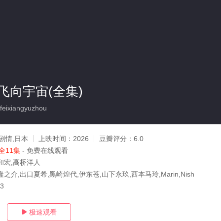
飞向宇宙(全集)
eixiangyuzhou
剧情,日本
上映时间：
2026
豆瓣评分：
6.0
全11集
- 免费在线观看
和宏,高桥洋人
之介,出口夏希,黑崎煌代,伊东苍,山下永玖,西本马玲,Marin,Nish
23
极速观看
