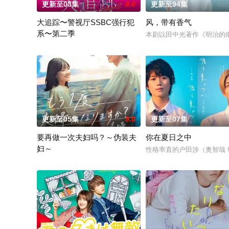
更新至03集
8.0
更新至94集
大追踪〜警视厅SSBC强行犯
风，带有香气
系〜第二季
本剧以田中光著作《明治的
在第二季中，作为现代刑侦关键力量的【警视厅SSBC强行犯系
更新至05集
9.0
更新至07集
要再做一次夫妇吗？～伪装夫
你在夏日之中
妇～
性格率直的户田涉（奥智哉
本剧改编自作者六葉雅・上原ひびき同名漫画。讲述了因出轨而背