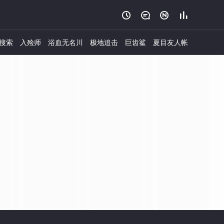




搜索
入殓师
浴血无名川
极地追击
巨齿鲨
夏目友人帐