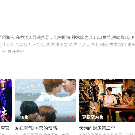
冈和宏,高桥洋人导演执导，北村匠海,神木隆之介,出口夏希,黑崎煌代,伊
端結愛,荒川良良,八岛智人,三宅弘城,村川绘梨,佐户井贤太,熊切朝美,吉本实由,迫
展开全部
局剧情已揭晓（全11集），手机免费观看高清未删减完整版电视剧全集就上

网等平台了解。
3.0
全8集
3.0
更新至04集
10.
搜查官
爱在空气中-恋的预感-
天狗的厨房第二季