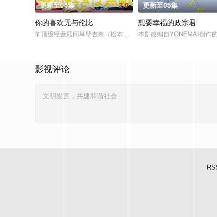
更新至04集
2.0
更新至05集
你的喜欢无与伦比
想要幸福的政宗君
前顶级经营顾问草壁杏奈（松本若菜 饰）辞去高薪工作后，以零
本剧改编自YONEMAI创
影视评论
RS