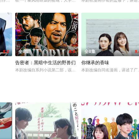
明的青年制造了一起凶杀案。作为周刊杂志撰稿人的主人公·碧（あおい），在发
司作为警察在工作中被人杀害，不久后，他们得知犯人是日本最大级别的特殊诈
在一个暴风雨肆虐的夜晚，大学生玲（滨屋拓斗 饰）因汽车故障而
本剧在漫画作者的监修下，讲述
8.0
全8集
8.0
全8集
9.
告密者：黑暗中生活的野兽们
你继承的香味
，呈现了夏季特有的叙事风格。截至2024年，该剧在影视评分中仍保持8.7分
本剧改编自系列小说第二部，该系列以精通政治、经济、娱乐、黑社会
本剧改编自同名漫画，讲述了广