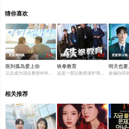
版电视剧全集就上星辰影视，更多相关信息可移步至豆瓣
电视剧、电视猫或剧情网等平台了解。
猜你喜欢
2.0
6.0
更新第12集
更新第10集
更新第12集
医到孤岛爱上你
铁拳教育
明天也要
立志成为顶尖整形外科医生都志义（李宰旭 饰），同身世神秘的
这是一部以教权保护局为核心且具有
改编自同
相关推荐