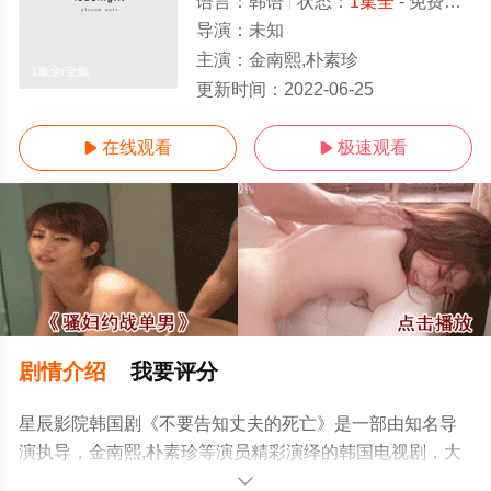
语言：
韩语
状态：
1集全
- 免费在线观看
导演：
未知
主演：
金南熙,朴素珍
1集全/全集
更新时间：
2022-06-25
在线观看
极速观看


剧情介绍
我要评分
星辰影院韩国剧《不要告知丈夫的死亡》是一部由知名导
演执导，金南熙,朴素珍等演员精彩演绎的韩国电视剧，大
结局剧情已揭晓（1集全），手机免费观看高清未删减完整
