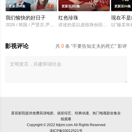
2.0
3.0
更新至93集
更新至102集
更新至04集
我们愉快的好日子
红色珍珠
现在不是
2026 / 韩国 / 严贤京,尹仲勋,申正允,尹多英,金惠玉,鲜于在德,
讲述的是以虚假身份回归的两个女人揭开
以“贩卖
影视评论
共
0
条 “不要告知丈夫的死亡” 影评
星辰影院
提供免费高清电影、搞笑综艺、经典动漫、热门电视剧全集在
线观看
Copyright © 2022 fstjzm.com All Rights Reserved
滇ICP备03012521号