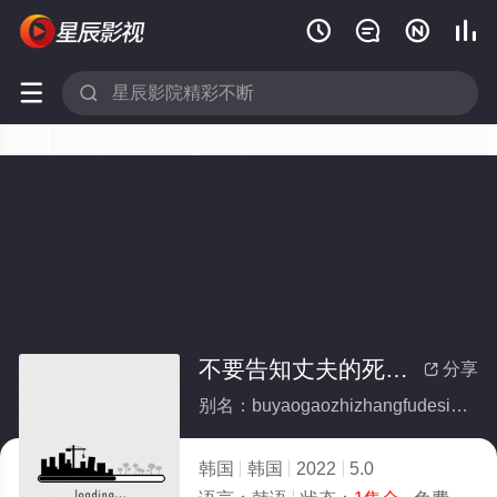






不要告知丈夫的死亡(全集)
分享

别名：buyaogaozhizhangfudesiwang
韩国
韩国
2022
5.0