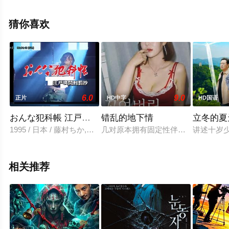
玛利亚·施迈德,汉内洛勒·埃尔斯纳,Roland,Schreglmann,克
劳斯·施泰因巴赫,迈克尔·克兰茨,尼基·冯·坦珀霍夫,安娜·普
猜你喜欢
拉滕,Sabrina,Am等演员精彩演绎的德国电影，手机免费观
看高清未删减完整版电影大全就上星辰影视，更多相关信
息可移步至豆瓣电影、电视猫或剧情网等平台了解。
6.0
9.0
正片
HD中字
HD国语
おんな犯科帳 江戸拷問刑罰抄
错乱的地下情
立冬的夏
1995 / 日本 / 藤村ちか,石原良純,角松かのり,江口尚希,愛染恭
几对原本拥有固定性伴侣（炮友）关
讲述十岁
相关推荐