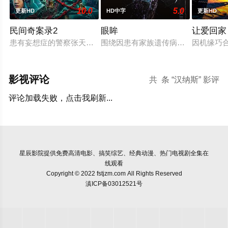
10.0
5.0
更新HD
HD中字
更新HD
民间奇案录2
眼眸
让爱回家
患有妄想症的警察张天盛遇上一起离奇的神像杀人事件，勘案过程
围绕因患有家族遗传病而导致视力逐
因机缘巧
影视评论
共
条 “汉纳斯” 影评
评论加载失败，点击我刷新...
星辰影院
提供免费高清电影、搞笑综艺、经典动漫、热门电视剧全集在
线观看
Copyright © 2022 fstjzm.com All Rights Reserved
滇ICP备03012521号