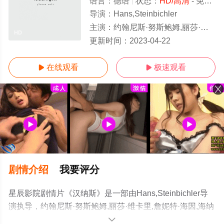
语言：
德语
状态：
HD/高清
- 免费在线观看
导演：
Hans,Steinbichler
主演：
约翰尼斯·努斯鲍姆,丽莎·维卡里,詹妮特·海因,海纳·劳特尔巴赫,薇蕾娜·阿尔顿布格尔,伦
HD
更新时间：
2023-04-22
在线观看
极速观看


剧情介绍
我要评分
星辰影院剧情片《汉纳斯》是一部由Hans,Steinbichler导
演执导，约翰尼斯·努斯鲍姆,丽莎·维卡里,詹妮特·海因,海纳
·劳特尔巴赫,薇蕾娜·阿尔顿布格尔,伦纳德·施彻,加布里拉·
