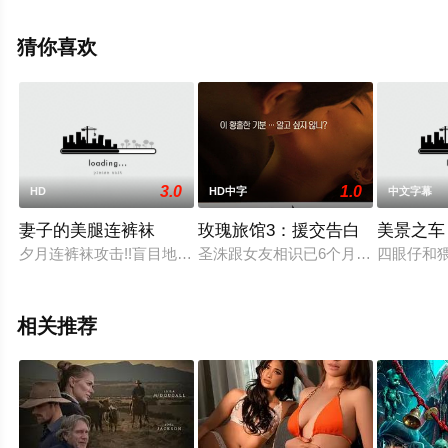
克斯,罗伯特·科尔比,利安娜·瓦尔斯曼,阿什丽·罗尔拜克,卡
罗琳·肯尼森,彼得·本斯利,基娅拉·弗里曼,安德鲁·布坎南,卡
猜你喜欢
梅隆·考尔菲德,杰登·考尔菲德,等演员精彩演绎的其它电
影，手机免费观看高清未删减完整版电影大全就上星辰影
视，更多相关信息可移步至豆瓣电影、电视猫或剧情网等
平台了解。
3.0
1.0
HD
HD中字
中文字幕
妻子的美腿连裤袜
玫瑰旅馆3：援交告白
美景之车
夕月连裤袜攻击!!盲目地听从命令的洗澡上厕所的时候和当夕月除
圣洙跟女友相识已6个月，一直乖乖
四眼仔和
相关推荐