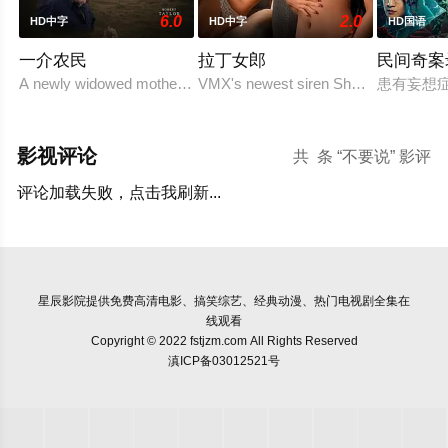
6.0
2.0
HD中字
HD中字
HD国语
一介农民
拉丁女郎
民间奇案
A newly widowed mother is left with the care of an alcoholic father-
VMX's newest siren Shalanie De Vera 
患有妄想
影视评论
共
条 “不要说” 影评
评论加载失败，点击我刷新...
星辰影院
提供免费高清电影、搞笑综艺、经典动漫、热门电视剧全集在
线观看
Copyright © 2022 fstjzm.com All Rights Reserved
滇ICP备03012521号