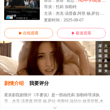
语言：
英语
状态：
HD中字/高清
- 免费在线观看
导演：
托莉·加勒特
主演：
杰克·汤普森,阿登·杨,萨拉·韦斯特,瑞切尔·格里菲斯,杰奎琳·麦根斯,苏茜·波特,盖东·
HD中字
更新时间：
2025-08-07
在线观看
极速观看


剧情介绍
我要评分
星辰影院剧情片《不要说》是一部由托莉·加勒特导演执
导，杰克·汤普森,阿登·杨,萨拉·韦斯特,瑞切尔·格里菲斯,杰
奎琳·麦根斯,苏茜·波特,盖东·格兰特利,罗伯特·泰勒,马丁·萨
